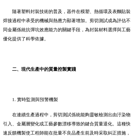
隨著塑料封裝技術的普及，器件在模塑、熱循環及表麵貼裝
焊接過程中承受的機械與熱應力顯著增加。剪切測試成為評估不
同金屬係統抗彈坑效應能力的關鍵手段，為封裝材料選擇與工藝
優化提供了科學依據。
二、現代生產中的質量控製實踐
1.
實時監測與預警機製
在連續生產過程中，剪切測試係統能夠靈敏檢測出由汙染物
引入、金屬層變化或工藝參數漂移導致的鍵合質量退化。這種快
速反饋機製使工程師能在批量不良品產生前及時采取糾正措施，