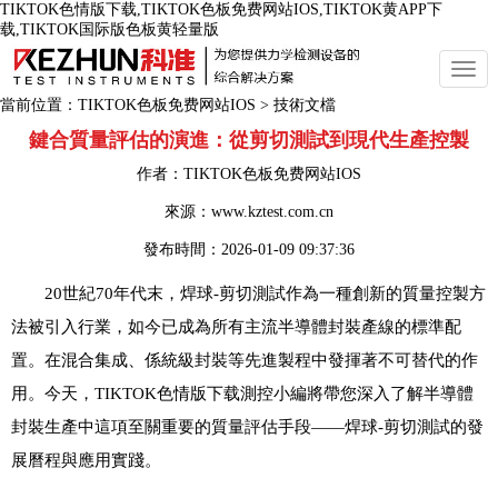
TIKTOK色情版下载,TIKTOK色板免费网站IOS,TIKTOK黄APP下
载,TIKTOK国际版色板黄轻量版
切
換
當前位置：
TIKTOK色板免费网站IOS
>
技術文檔
導
航
鍵合質量評估的演進：從剪切測試到現代生產控製
作者：
TIKTOK色板免费网站IOS
來源：www.kztest.com.cn
發布時間：
2026-01-09 09:37:36
20世紀70年代末，焊球-剪切測試作為一種創新的質量控製方
法被引入行業，如今已成為所有主流半導體封裝產線的標準配
置。在混合集成、係統級封裝等先進製程中發揮著不可替代的作
用。今天，TIKTOK色情版下载測控小編將帶您深入了解半導體
封裝生產中這項至關重要的質量評估手段——焊球-剪切測試的發
展曆程與應用實踐。