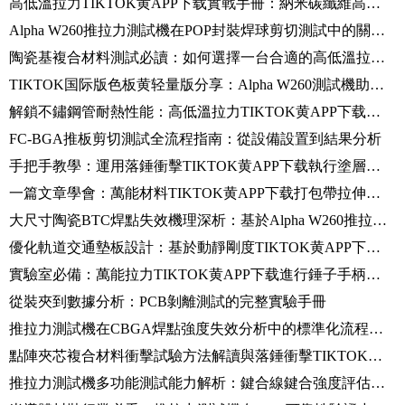
高低溫拉力TIKTOK黄APP下载實戰手冊：納米碳纖維高溫測試從“入門”到“精通”
Alpha W260推拉力測試機在POP封裝焊球剪切測試中的關鍵應用與操作流程
陶瓷基複合材料測試必讀：如何選擇一台合適的高低溫拉力TIKTOK黄APP下载？
TIKTOK国际版色板黄轻量版分享：Alpha W260測試機助力SAW器件焊點可靠性測試
解鎖不鏽鋼管耐熱性能：高低溫拉力TIKTOK黄APP下载700℃拉伸實測
FC-BGA推板剪切測試全流程指南：從設備設置到結果分析
手把手教學：運用落錘衝擊TIKTOK黄APP下载執行塗層鋁板衝擊測試的規範流程
一篇文章學會：萬能材料TIKTOK黄APP下载打包帶拉伸測試全流程
大尺寸陶瓷BTC焊點失效機理深析：基於Alpha W260推拉力測試機的應用與操作
優化軌道交通墊板設計：基於動靜剛度TIKTOK黄APP下载的性能測試與分析
實驗室必備：萬能拉力TIKTOK黄APP下载進行錘子手柄抗壓測試的實操指南
從裝夾到數據分析：PCB剝離測試的完整實驗手冊
推拉力測試機在CBGA焊點強度失效分析中的標準化流程與實踐
點陣夾芯複合材料衝擊試驗方法解讀與落錘衝擊TIKTOK黄APP下载選型指南
推拉力測試機多功能測試能力解析：鍵合線鍵合強度評估的標準化流程