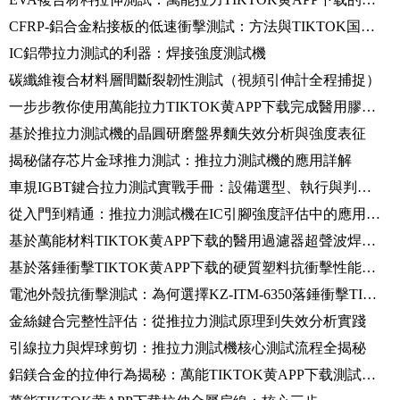
CFRP-鋁合金粘接板的低速衝擊測試：方法與TIKTOK国际版色板黄轻量版
IC鋁帶拉力測試的利器：焊接強度測試機
碳纖維複合材料層間斷裂韌性測試（視頻引伸計全程捕捉）
一步步教你使用萬能拉力TIKTOK黄APP下载完成醫用膠水粘結測試
基於推拉力測試機的晶圓研磨盤界麵失效分析與強度表征
揭秘儲存芯片金球推力測試：推拉力測試機的應用詳解
車規IGBT鍵合拉力測試實戰手冊：設備選型、執行與判據詳解
從入門到精通：推拉力測試機在IC引腳強度評估中的應用寶典
基於萬能材料TIKTOK黄APP下载的醫用過濾器超聲波焊接質量評估
基於落錘衝擊TIKTOK黄APP下载的硬質塑料抗衝擊性能研究與數據分析
電池外殼抗衝擊測試：為何選擇KZ-ITM-6350落錘衝擊TIKTOK黄APP下载？
金絲鍵合完整性評估：從推拉力測試原理到失效分析實踐
引線拉力與焊球剪切：推拉力測試機核心測試流程全揭秘
鋁鎂合金的拉伸行為揭秘：萬能TIKTOK黄APP下载測試中的曲線解讀與性能分析