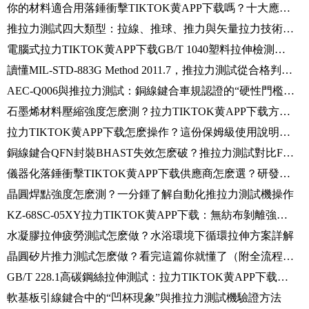
你的材料適合用落錘衝擊TIKTOK黄APP下载嗎？十大應用場景對照表
推拉力測試四大類型：拉線、推球、推力與矢量拉力技術詳解
電腦式拉力TIKTOK黄APP下载GB/T 1040塑料拉伸檢測操作規程：拉伸強度、斷裂伸長率、彈性模量一次測準
讀懂MIL-STD-883G Method 2011.7，推拉力測試從合格判定到失效歸類的完整技術手冊
AEC-Q006與推拉力測試：銅線鍵合車規認證的“硬性門檻”全解析
石墨烯材料壓縮強度怎麽測？拉力TIKTOK黄APP下载方法、標準、步驟詳解
拉力TIKTOK黄APP下载怎麽操作？這份保姆級使用說明幫你快速上手
銅線鍵合QFN封裝BHAST失效怎麽破？推拉力測試對比FSF與FSFF模式給出答案
儀器化落錘衝擊TIKTOK黄APP下载供應商怎麽選？研發實力決定數據可靠性
晶圓焊點強度怎麽測？一分鍾了解自動化推拉力測試機操作
KZ-68SC-05XY拉力TIKTOK黄APP下载：無紡布剝離強度測試操作指南
水凝膠拉伸疲勞測試怎麽做？水浴環境下循環拉伸方案詳解
晶圓矽片推力測試怎麽做？看完這篇你就懂了（附全流程實操指南）
GB/T 228.1高碳鋼絲拉伸測試：拉力TIKTOK黄APP下载方法解讀與實操指南
軟基板引線鍵合中的“凹杯現象”與推拉力測試機驗證方法