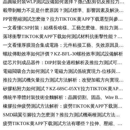
晶圓級封裝WLP測試設備如何選擇？微凸點剪切及推拉力測試方法介紹
載帶剝離力不足是什麽原因？測試標準、影響因素及解決方法詳解
PP管壓縮測試怎麽做？拉力TIKTOK黄APP下载選型與參數設置詳解
一文看懂CSP封裝：結構長啥樣、工藝怎麽做、推拉力測試怎麽測
落球衝擊TIKTOK黄APP下载如何測試材料抗衝擊性能？設備原理及應用介紹
一文看懂厚膜混合集成電路：元件粘接工藝、失效原因及剪切力測試方法
螺紋傳動效率如何評價？KZ-BFL-30螺栓效率測試設備解析
從芯片到成品器件：DIP封裝全過程解析及推拉力測試可靠性驗證
電磁閥吸合力如何測試？電磁力測試係統實現力-位移與驅動參數同步分析
推拉力測試機矢量拉力測試方法解析：改變加載方向實現精準失效分析
矽膠粘附力如何測試？KZ-68SC-05XY拉力TIKTOK黄APP下载檢測軟材料接觸粘附性能
傳統半導體封裝技術全麵解析：晶圓切割、固晶、Wire Bond及推拉力可靠性測試
橡膠拉伸疲勞測試方法解析：疲勞TIKTOK黄APP下载測試原理、標準及步驟介紹
SMD鷗翼引腳拉力怎麽測？推拉力測試機兩種測試方法對比
疲勞TIKTOK黄APP下载測試方法有哪些？拉伸、壓縮、彎曲及扭轉疲勞測試解析