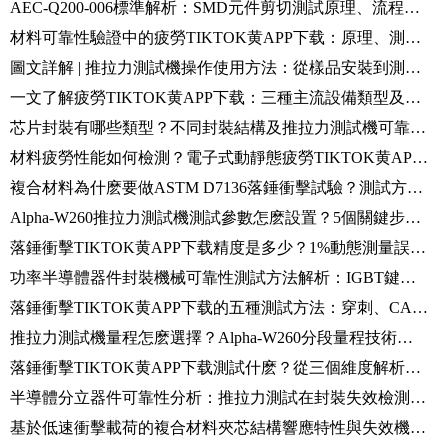
AEC-Q200-006標準解析：SMD元件剪切測試原理、流程及推拉力測試機應用
材料可靠性驗證中的疲勞TIKTOK黄APP下载：原理、測試及應用方案介紹
圖文詳解 | 推拉力測試機操作使用方法：從樣品安裝到測試結果分析完整流程
一文了解疲勞TIKTOK黄APP下载：三種主流設備類型及適用場景
芯片封裝有哪些類型？不同封裝結構及推拉力測試機可靠性檢測方法解析
材料疲勞性能如何檢測？電子式動靜態疲勞TIKTOK黄APP下载原理與應用解析
複合材料為什麽要做ASTM D7136落錘衝擊試驗？測試方法與標準要求解析
Alpha-W260推拉力測試機測試參數怎麽設置？5個關鍵步驟解析
落錘衝擊TIKTOK黄APP下载精度是多少？1%動態測量誤差背後的數據采集技術解析
功率半導體器件封裝機械可靠性測試方法解析：IGBT鍵合線拉力與芯片剪切檢測
落錘衝擊TIKTOK黄APP下载的五種測試方法：穿刺、CAI、拉伸、彎曲及剝離衝擊試驗解析
推拉力測試機量程怎麽選擇？Alpha-W260分段量程技術詳解
落錘衝擊TIKTOK黄APP下载測試什麽？從三個維度解析材料衝擊性能評價方法
半導體分立器件可靠性分析：推拉力測試在封裝失效檢測中的應用解析
基於低速衝擊載荷的複合材料夾芯結構響應特性與失效機理研究（儀器化落錘法）