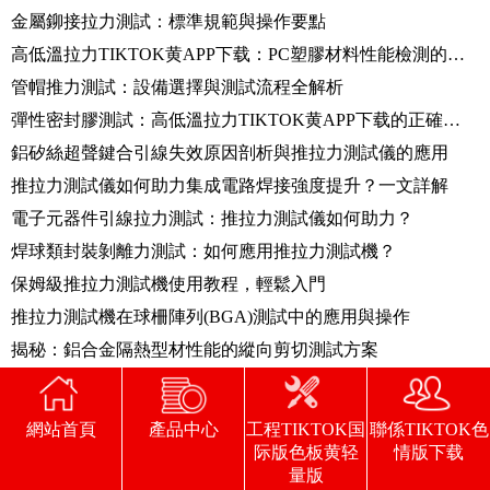
金屬鉚接拉力測試：標準規範與操作要點
高低溫拉力TIKTOK黄APP下载：PC塑膠材料性能檢測的實用工具
管帽推力測試：設備選擇與測試流程全解析
彈性密封膠測試：高低溫拉力TIKTOK黄APP下载的正確打開方式
鋁矽絲超聲鍵合引線失效原因剖析與推拉力測試儀的應用
推拉力測試儀如何助力集成電路焊接強度提升？一文詳解
電子元器件引線拉力測試：推拉力測試儀如何助力？
焊球類封裝剝離力測試：如何應用推拉力測試機？
保姆級推拉力測試機使用教程，輕鬆入門
推拉力測試機在球柵陣列(BGA)測試中的應用與操作
揭秘：鋁合金隔熱型材性能的縱向剪切測試方案
纖維增強塑料拉伸測試方法與萬能材料TIKTOK黄APP下载應用
從設備到結果：陶瓷纖維複絲高溫拉伸測試全程解析
網站首頁
產品中心
工程TIKTOK国
聯係TIKTOK色
推拉力測試機：元器件焊點推力測試的解決方案
际版色板黄轻
情版下载
量版
如何進行氟矽橡膠高溫拉伸性能測試？設備與流程全解析