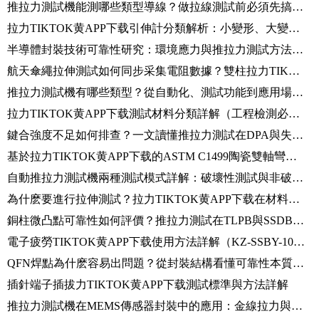
推拉力測試機能測哪些類型導線？做拉線測試前必須先搞清楚這些問題
拉力TIKTOK黄APP下载引伸計分類解析：小變形、大變形與視頻引伸計區別詳解
半導體封裝技術可靠性研究：環境應力與推拉力測試方法論解析
航天傘繩拉伸測試如何同步采集電阻數據？雙柱拉力TIKTOK黄APP下载操作全流程
推拉力測試機有哪些類型？從自動化、測試功能到應用場景的完整分類解析
拉力TIKTOK黄APP下载測試材料分類詳解（工程檢測必讀）
鍵合強度不足如何排查？一文讀懂推拉力測試在DPA與失效分析中的核心應用
基於拉力TIKTOK黄APP下载的ASTM C1499陶瓷雙軸彎曲強度測試原理詳解
自動推拉力測試機兩種測試模式詳解：破壞性測試與非破壞性測試區別
為什麽要進行拉伸測試？拉力TIKTOK黄APP下载在材料力學性能檢測中的核心應用
銅柱微凸點可靠性如何評價？推拉力測試在TLPB與SSDB中的應用
電子疲勞TIKTOK黄APP下载使用方法詳解（KZ-SSBY-100全流程操作）
QFN焊點為什麽容易出問題？從封裝結構看懂可靠性本質（含Alpha-W260推拉力測試機應用）
插針端子插拔力TIKTOK黄APP下载測試標準與方法詳解
推拉力測試機在MEMS傳感器封裝中的應用：金線拉力與芯片推力測試技術解析