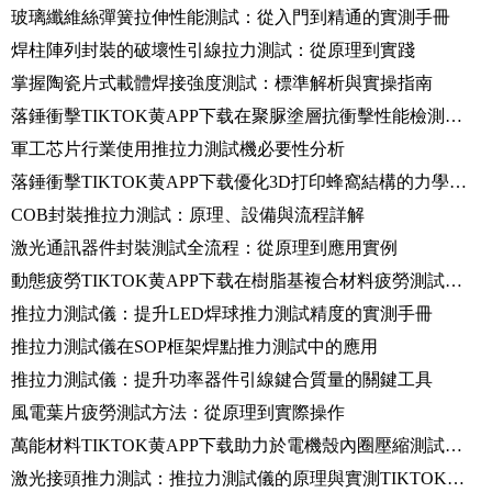
玻璃纖維絲彈簧拉伸性能測試：從入門到精通的實測手冊
焊柱陣列封裝的破壞性引線拉力測試：從原理到實踐
掌握陶瓷片式載體焊接強度測試：標準解析與實操指南
落錘衝擊TIKTOK黄APP下载在聚脲塗層抗衝擊性能檢測中的應用及原理剖析
軍工芯片行業使用推拉力測試機必要性分析
落錘衝擊TIKTOK黄APP下载優化3D打印蜂窩結構的力學性能分析
COB封裝推拉力測試：原理、設備與流程詳解
激光通訊器件封裝測試全流程：從原理到應用實例
動態疲勞TIKTOK黄APP下载在樹脂基複合材料疲勞測試中的應用與操作
推拉力測試儀：提升LED焊球推力測試精度的實測手冊
推拉力測試儀在SOP框架焊點推力測試中的應用
推拉力測試儀：提升功率器件引線鍵合質量的關鍵工具
風電葉片疲勞測試方法：從原理到實際操作
萬能材料TIKTOK黄APP下载助力於電機殼內圈壓縮測試：步驟詳解
激光接頭推力測試：推拉力測試儀的原理與實測TIKTOK国际版色板黄轻量版分析