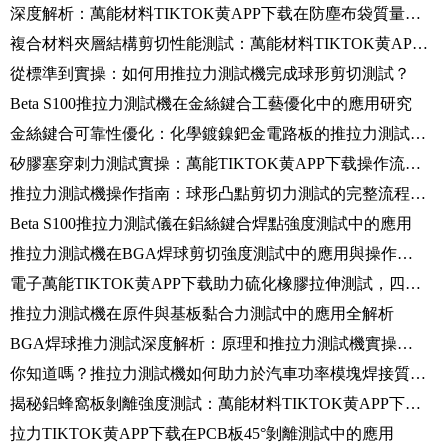
深度解析：萬能材料TIKTOK黄APP下载在防塵布袋質量檢測中的關鍵應用
複合材料夾層結構剪切性能測試：萬能材料TIKTOK黄APP下载的應用與標準解析
從標準到實操：如何用推拉力測試機完成球形剪切測試？
Beta S100推拉力測試機在金絲鍵合工藝優化中的應用研究
金絲鍵合可靠性優化：化學鍍鎳鈀金電路板的推拉力測試分析
矽膠塞穿刺力測試實操：萬能TIKTOK黄APP下载操作流程詳解
推拉力測試機操作指南：球形凸點剪切力測試的完整流程與數據分析
Beta S100推拉力測試儀在鋁絲鍵合焊點強度測試中的應用
推拉力測試機在BGA焊球剪切強度測試中的應用與操作指南
電子萬能TIKTOK黄APP下载助力硫化橡膠拉伸測試，四步精確解析操作流程
推拉力測試機在原件與基板黏合力測試中的應用全解析
BGA焊球推力測試深度解析：原理和推拉力測試機實操指南
你知道嗎？推拉力測試機如何助力於汽車功率模塊焊接質量檢測！
揭秘鋁蜂窩板剝離強度測試：萬能材料TIKTOK黄APP下载使用指南！
拉力TIKTOK黄APP下载在PCB板45°剝離測試中的應用