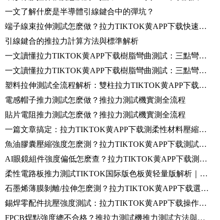
一文了解什麽是半導體引線鍵合中的彈坑？
端子線束拉伸測試怎麽做？拉力TIKTOK黄APP下载快速裝夾與自動記錄方案
引線鍵合的推拉力計算方法與標準解析
一文讀懂拉力TIKTOK黄APP下载樹脂彎曲測試：三點彎曲原理+圖譜解讀+標準全流程
一文讀懂拉力TIKTOK黄APP下载樹脂彎曲測試：三點彎曲原理+圖譜解讀+標準全流程
塑料拉伸測試全流程解析：雙柱拉力TIKTOK黄APP下载+視頻引伸計應用和操作步驟詳解
電感帽子推力測試怎麽做？推拉力測試機實測全流程
貼片電阻推力測試怎麽做？推拉力測試機實測全流程
一篇文章搞定：拉力TIKTOK黄APP下载測柔性材料壓縮彈性模量，就這麽簡單！
魚油膠囊壓縮強度怎麽測？拉力TIKTOK黄APP下载測試方法分享
AI眼鏡組件強度偏低怎麽查？拉力TIKTOK黄APP下载測試誤差排查指南
柔性電路板推力測試TIKTOK国际版色板黄轻量版解析｜Beta-S100推拉力測試機操作指南
石墨烯薄膜剝離/拉伸怎麽測？拉力TIKTOK黄APP下载選型指南+實測演示
錫焊零配件抗壓強度測試：拉力TIKTOK黄APP下载操作指南
FPCB焊點強度總不合格？推拉力測試機推力測試方法與判定標準