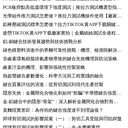
PCB板焊點高低溫環境下強度測試｜推拉力測試機選型指南+實測演示
光學組件推力測試怎麽做？推拉力測試機操作使用【廠家實測】
鋁棒壓縮測試標準怎麽做？拉力TIKTOK黄APP下载關鍵參數與注意事項
疲勞TIKTOK黄APP下载廠家實拍｜金屬細絲測試全過程演示
鋁-銅鍵合技術發展趨勢與技術挑戰分析
綠色模塑料演進中的界麵可靠性挑戰：機理、檢測與解決方案
非鹵素環氧樹脂排氣產物導致的鍵合失效機理與防治策略
鹵素汙染的機理、影響與係統性控製策略
熱超聲鍵合參數優化：科學方法與工程實踐的融合
鍵合質量評估的演進：從剪切測試到現代生產控製
隱形失效：金屬間化合物尖刺如何“欺騙”半導體鍵合強度測試
金-鋁鍵合中的隱形“骨架”：深入解析金屬間化合物對剪切性能的影響
直麵現實差距：為何你的鍵合強度達不到理論值？
焊球剪切測試的影響因素（一）：剪切工具受阻與凹陷焊盤
焊球剪切測試的影響因素（二）：金-金摩擦重焊