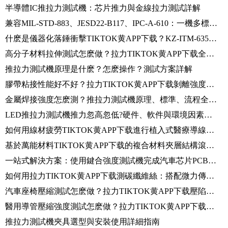
半導體IC推拉力測試機：芯片推力與金線拉力測試詳解
兼容MIL-STD-883、JESD22-B117、IPC-A-610：一機多標焊接強度檢測係統
什麽是儀器化落錘衝擊TIKTOK黄APP下载？KZ-ITM-6350操作流程與數據采集全解析
高分子材料拉伸測試怎麽做？拉力TIKTOK黄APP下载全流程解析
推拉力測試機原理是什麽？怎麽操作？測試方案詳解
膠帶粘接性能好不好？拉力TIKTOK黄APP下载剝離強度測試給出量化標準
金屬焊接強度怎麽測？推拉力測試機原理、標準、流程全解讀
LED推拉力測試機推力忽高忽低?硬件、軟件與環境因素全解析
如何用線材疲勞TIKTOK黄APP下载進行植入式醫療導線疲勞測試
基於萬能材料TIKTOK黄APP下载的複合材料夾層結構滾筒剝離性能研究
一站式解決方案：使用鍵合強度測試機完成汽車芯片PCB板強度測試
如何用拉力TIKTOK黄APP下载測碳纖維絲：搭配微力傳感器與視頻引伸計的應用TIKTOK国际版色板黄轻量版
汽車座椅壓縮測試怎麽做？拉力TIKTOK黄APP下载壓陷硬度特性檢測全流程解析
醫用導管壓縮強度測試怎麽做？拉力TIKTOK黄APP下载操作步驟與應用詳解
推拉力測試機夾具選型與安裝使用詳細指南