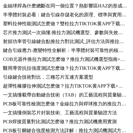
金絲球焊為什麽總斷在同一個位置？熱影響區HAZ的形成、問題與管控方法
半導體封裝必看：鍵合引線存儲老化的原理、標準與實用管控全解析
塑料拉伸性能測試怎麽做？雙柱拉力TIKTOK黄APP下载+視頻引伸計完整方案解析
芯片推力測試一次搞懂:推拉力測試機選型、參數與失效分析
射頻功率管引線鍵合點推拉力對比測試_評估方法與推拉力測試機測試流程詳解
鍵合引線應力-應變特性全解析：半導體封裝可靠性的核心力學基礎
COB元器件推拉力測試怎麽做？推拉力測試機選型指南+實測演示
醫用導管抗拉強度測試怎麽做？拉力TIKTOK黄APP下载測試方法與標準解析
引線鍵合技術對比，三種芯片互連方案選型
超彈性橡膠拉伸測試怎麽做？拉力TIKTOK黄APP下载+大變形引伸計完整測試方案解析
一文搞懂載帶自動鍵合技術（TAB）的工藝流程與質量驗證方法
PCB板可靠性檢測怎麽做？金線拉力與焊球推力的推拉力測試機實操
一文搞懂倒裝芯片封裝技術、工藝流程與質量驗證方法
PCB焊接質量對比測試怎麽做？推拉力測試機應用實測
PCB板引腳鍵合強度檢測方法詳解：推拉力測試機測試方案分享