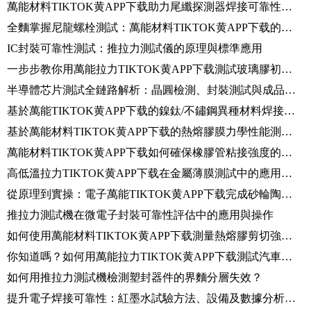
萬能材料TIKTOK黄APP下载助力尾纖探測器焊接可靠性評估
全麵掌握尼龍螺栓測試：萬能材料TIKTOK黄APP下载的操作規範與結果分析
IC封裝可靠性測試：推拉力測試儀的原理與標準應用
一步步教你用萬能拉力TIKTOK黄APP下载測試玻璃膠初粘力
半導體芯片測試全鏈路解析：晶圓檢測、封裝測試與成品驗證
基於萬能TIKTOK黄APP下载的鎳鈦/不鏽鋼異種材料焊接強度測試研究
基於萬能材料TIKTOK黄APP下载的熱熔膠膜力學性能測試方法
萬能材料TIKTOK黄APP下载如何確保橡膠管粘接強度的可靠性？
高低溫拉力TIKTOK黄APP下载在金屬薄膜測試中的應用：原理、標準與操作規範
從原理到實操：電子萬能TIKTOK黄APP下载完成砂輪陶瓷抗壓測試
推拉力測試機在微電子封裝可靠性評估中的應用與操作
如何使用萬能材料TIKTOK黄APP下载測量熱熔膠剪切強度？方法在這裏！
你知道嗎？如何用萬能拉力TIKTOK黄APP下载測試汽車內飾織物拉伸性能！
如何用推拉力測試機檢測塑封器件的界麵分層失效？
提升電子焊接可靠性：紅墨水試驗方法、設備及數據分析指南