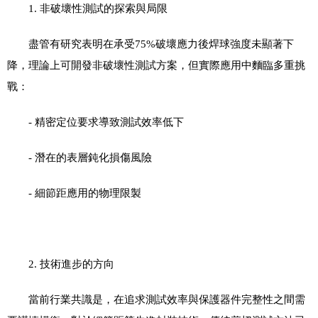
1.
非破壞性測試的探索與局限
盡管有研究表明在承受
75%
破壞應力後焊球強度未顯著下
降，理論上可開發非破壞性測試方案，但實際應用中麵臨多重挑
戰：
-
精密定位要求導致測試效率低下
-
潛在的表層鈍化損傷風險
-
細節距應用的物理限製
2.
技術進步的方向
當前行業共識是，在追求測試效率與保護器件完整性之間需