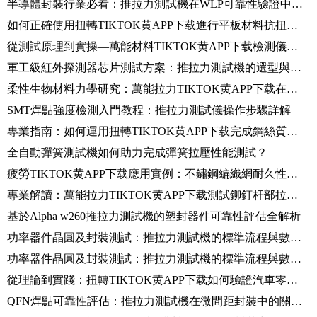
半導體封裝行業必看：推拉力測試機在WLP可靠性驗證中的關鍵應用
如何正確使用扭轉TIKTOK黄APP下载進行平板材料抗扭性能檢測？
從測試原理到實操—萬能材料TIKTOK黄APP下载檢測儀表盤拉伸強度的完整方案
軍工級紅外探測器芯片測試方案：推拉力測試機的選型與應用
柔性生物材料力學研究：萬能拉力TIKTOK黄APP下载在水凝膠貼片測試中的應用
SMT焊點強度檢測入門教程：推拉力測試儀操作步驟詳解
專業指南：如何運用扭轉TIKTOK黄APP下载完成鋼絲質量檢測全流程？
全自動彈簧測試機如何助力完成彈簧拉壓性能測試？
疲勞TIKTOK黄APP下载應用實例：不鏽鋼編織網耐久性測試的關鍵要點
專業解讀：萬能拉力TIKTOK黄APP下载測試鉚釘杆部拉伸強度的技術要點
基於Alpha w260推拉力測試機的塑封器件可靠性評估全解析
功率器件晶圓及封裝測試：推拉力測試機的標準流程與數據解讀
功率器件晶圓及封裝測試：推拉力測試機的標準流程與數據解讀
從理論到實踐：扭轉TIKTOK黄APP下载如何驗證汽車零部件的扭轉耐久性？
QFN焊點可靠性評估：推拉力測試機在微間距封裝中的關鍵應用