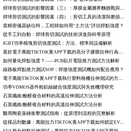
焊球剪切測試的影響因素（三）：厚膜金屬層界麵挑戰與複合鍵合測試
焊球剪切測試的影響因素（四）：剪切工具的清潔與磨損管理
當精密儀器缺位時，工程師如何用"土方法"評估焊點強度？
從手工到自動：焊球剪切測試的技術演進與科學原理
IGBT功率模塊剪切強度測試：方法、標準與設備解析
基於電子萬能TIKTOK黄APP下载的高分子膠膜拉伸行為研究與方法構建
如何量化焊點強度？——PCB貼片電阻推力測試方法解析
線路板焊點推力測試SOP：焊接強度測試機如何配合應用？
電子萬能TIKTOK黄APP下载執行塑料格柵拉伸測試的方法研究
功率VDMOS器件粗鋁絲鍵合強度測試與失效機理研究
石英纖維/酚醛複合材料的高溫拉伸測試方法分析
石英纖維/酚醛複合材料的高溫拉伸測試方法分析
醫用陶瓷落錘衝擊測試指南：從原理到流程的完整解析
從樣品到數據：萬能拉力TIKTOK黄APP下载如何鎖定EVA的拉伸強度與伸長率
EVA複合材料拉伸測試：萬能拉力TIKTOK黄APP下载的操作流程與數據分析