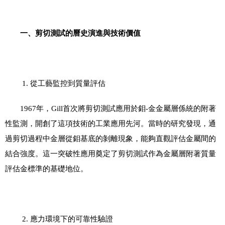
一、剪切測試的曆史演進與技術價值
1.
從工藝監控到質量評估
1967
年，
Gill
首次將剪切測試應用於鉬
-
金金屬層係統的附著
性監測，開創了這項技術的工業應用先河。當時的研究發現，通
過剪切過程中金層從鉬基底的剝離現象，能夠直觀評估金屬間的
結合強度。這一突破性應用奠定了剪切測試作為金屬層附著質量
評估金標準的基礎地位。
2.
應力環境下的可靠性驗證