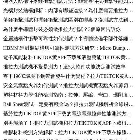
機器人結構件落錘衝擊測試方法：鍛造零件抗衝擊性能如何評價？
光耦封裝結構解析：內部有哪些連接？為什麽需要推拉力測試儀驗證？
落錘衝擊測試和擺錘衝擊測試區別在哪裏？從測試方法到應用場景解析
為什麽半導體封裝必須做推拉力測試？3個原因告訴你
金屬結構件衝擊可靠性如何測試？半導體裝備零部件落錘衝擊試驗方法解析
HBM先進封裝結構與可靠性測試方法研究：Micro Bump剪切測試技術解析
電子萬能材料TIKTOK黄APP下载和液壓萬能TIKTOK黄APP下载有什麽區別？兩種TIKTOK黄APP下载選型建議
推拉力測試機不隻是測力！這5大軟件功能決定測試效率
零下196℃環境下鋼帶會發生什麽變化？拉力TIKTOK黄APP下载測試全過程解析
安全氣囊點火器如何測試？推拉力測試機實現點火器剪切力檢測
塑料材料力學性能檢測指南：拉伸、壓縮、彎曲、環剛度測試方法解析
Ball Shear測試一定要有殘金嗎？推拉力測試機解析金線鍵合可靠性
基於拉力TIKTOK黄APP下载的電線電纜拉伸性能測試方法及標準解析
別再混淆了！推拉力測試機和拉力TIKTOK黄APP下载根本不是一回事
橡膠材料檢測方法解析：拉力TIKTOK黄APP下载在橡膠拉伸、壓縮及撕裂測試中的應用