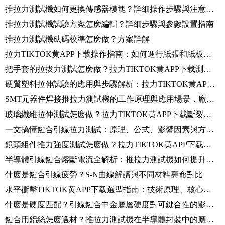
推拉力測試機如何更換傳感器模塊？詳細操作步驟與注意事項
推拉力測試機試驗方案怎麽編輯？詳細步驟與參數設置指南
推拉力測試機砝碼校準怎麽做？方案詳解
拉力TIKTOK黄APP下载操作指南：如何進行紙張和紙板三點彎曲試驗？詳細步驟解析！
把手套的拉拔力測試怎麽做？拉力TIKTOK黄APP下载測試方法與標準解析
硬質塑料拉伸試驗的應用與步驟解析：拉力TIKTOK黄APP下载的原理和操作方法
SMT元器件焊接推拉力測試機的工作原理與應用場景，廠家技術解答！
玻璃纖維拉伸測試怎麽做？拉力TIKTOK黄APP下载斷裂強力與伸長測定全解析
一文搞懂鍵合引線拉力測試：原理、公式、影響因素與方法全解析
鏡頭組件推力強度測試怎麽做？拉力TIKTOK黄APP下载推力測試原理、標準與操作流程
半導體引線鍵合熔斷電流全解析：推拉力測試機如何提升器件可靠性？
什麽是鍵合引線疲勞？S-N曲線解讀與不同材料壽命對比
水平衝擊TIKTOK黄APP下载選型指南：技術原理、核心參數與適用標準全解析
什麽是硬度匹配？引線鍵合中金屬層硬度對可鍵合性的影響解析
鍵合用鋁絲怎麽選材？推拉力測試機在半導體封裝中的應用解析