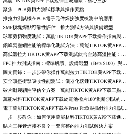
萬能TIKTOK黄APP下载拉伸金屬扁線：核心三步
聚焦：PCB剪切力測試標準與操作要點
推拉力測試機在PCB電子元件焊接強度檢測中的應用
SMP模塊焊點可靠性評估：推力測試方法與設備選型
球頭剪切強度測試：萬能TIKTOK黄APP下载操作指南與結果解析
鋁蜂窩壓縮性能的標準化測試方法：萬能TIKTOK黄APP下载的配置與操作實踐
高低溫拉力TIKTOK黄APP下载測試鈦合金絲高溫性能：關鍵步驟與常見誤區
FPC推力測試指南：標準解讀、設備選型（Beta S100）與測試全流程
圖文實錄：一步步帶你操作萬能拉力TIKTOK黄APP下载，完成玻纖複材拉伸實驗
安全頭盔衝擊吸收性能測試：儀器化落錘TIKTOK黄APP下载標準操作規範（SOP）
矽片斷裂韌性評估全方案：萬能TIKTOK黄APP下载三點彎曲法詳解
萬能材料TIKTOK黄APP下载於電池極片180°剝離測試的標準方法（ASTM D903）
電子萬能TIKTOK黄APP下载在Press Fit魚眼插針推力測試中的應用
一步一步教你：如何使用萬能材料TIKTOK黄APP下载進行鉚釘剝離測試
貼片三極管焊接不良？一套完整的推力測試解決方案