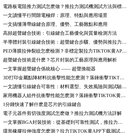
電路板電阻推力測試怎麽做？推拉力測試機測試方法與標準解析
一文讀懂平行間隙電極焊：原理、特點與應用場景
一文搞懂薄帶線鍵合原理、優勢、工藝難點和應用
高頻超聲鍵合技術：引線鍵合工藝優化與質量檢測方法
半導體封裝引線鍵合技術：超聲鍵合步驟、優勢與推拉力測試標準
PED薄膜拉伸裂紋怎麽檢測？非標定製拉力TIKTOK黄APP下载測試方法詳解
超聲鍵合技術是什麽？芯片封裝的工藝原理與應用解析
一文掌握超聲鍵合係統核心 —— 超聲換能器
3D打印金屬點陣材料抗衝擊性能怎麽測？落錘衝擊TIKTOK黄APP下载操作步驟詳解
一文讀懂引線鍵合可靠性：材料選型、失效風險與測試驗證全解析
家用機器人組件抗衝擊性能怎麽測？落錘衝擊TIKTOK黄APP下载測試方法詳解
1分鍾快速了解什麽是芯片的引線鍵合
電子元器件剪切強度測試怎麽做？推拉力測試機方法詳解
一文掌握BGA封裝技術：從基礎到可靠性測試，推拉力測試機如何保障品質？
環形橡膠拉伸強度怎麽測？拉力TIKTOK黄APP下载測試方法與結果分析