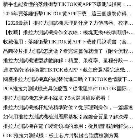
新手也能看懂的落錘衝擊TIKTOK黄APP下载測試指南：以FFF 3D打印CFRP厚層合板為例
2026年買落錘衝擊TIKTOK黄APP下载，這三個趨勢你得知道
【2026最新】推拉力測試機原理是什麽？力傳感器、校準規範、測試流程一篇講清
【收藏】推拉力測試機操作全攻略：模塊更換+校準周期+故障排查，工程師必備指南
收藏備用：落錘衝擊TIKTOK黄APP下载使用說明書（含安裝規範、校準流程、安全要點）
晶圓矽片推力測試怎麽做？看完這篇你就懂了（附全流程實操指南）
推拉力測試機選型參數詳解：精度、采樣率、量程分段一篇講透
避坑指南:落錘衝擊TIKTOK黄APP下载怎麽選?看完這幾點不踩雷
國產推拉力測試機真的能替代進口嗎？TIKTOK色情版下载對比了4個品牌
PCB推拉力測試機夾具怎麽選？從電阻掉件TIKTOK国际版色板黄轻量版看剛性支撐的重要性
推拉力測試機怎麽選不踩坑？5大選購維度必看！
推拉力測試機搖杆無法精準對位？從原理到操作，一篇講透
如何用推拉力測試機檢測層壓基板引線鍵合質量？解決焊盤部分支撐難題
推拉力測試機在電子製造領域的應用：從具體問題到解決方案
COC推拉力測試機：板上芯片封裝鍵合強度檢測方案