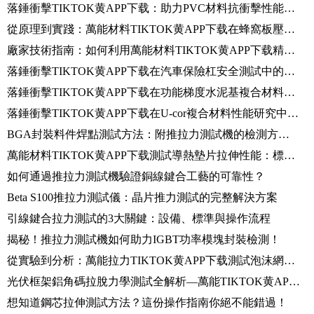
落錘衝擊TIKTOK黄APP下载：助力PVC材料抗衝擊性能精準檢測！
從原理到實踐：萬能材料TIKTOK黄APP下载在蜂窩板壓縮測試中的應用
廠家技術指南：如何利用萬能材料TIKTOK黄APP下载精準測試金屬焊絲拉伸性能
落錘衝擊TIKTOK黄APP下载在汽車保險杠安全測試中的應用指南
落錘衝擊TIKTOK黄APP下载在功能梯度水泥基複合材料低速衝擊測試中的應用研究
落錘衝擊TIKTOK黄APP下载在U-cor複合材料性能研究中的應用分析
BGA封裝料件焊點測試方法：附推拉力測試機的檢測方案及應用
萬能材料TIKTOK黄APP下载測試導熱墊片拉伸性能：標準流程+實操詳解
如何通過推拉力測試機驗證銅線鍵合工藝的可靠性？
Beta S100推拉力測試儀：晶片推力測試的完整解決方案
引線鍵合拉力測試的3大關鍵：設備、標準與操作流程
揭秘！推拉力測試機如何助力IGBT功率模塊封裝檢測！
從實驗到分析：萬能拉力TIKTOK黄APP下载測試泡沫網套拉伸性能全流程
光伏框架鋁角碼拉脫力學測試全解析—萬能TIKTOK黄APP下载參數設置與數據解讀
想知道鋼芯拉伸測試方法？這份操作指南你絕不能錯過！